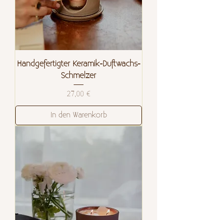
Handgefertigter Keramik-Duftwachs-
Schmelzer
Preis
27,00 €
In den Warenkorb