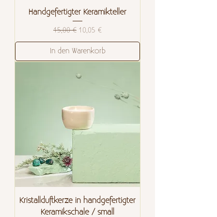
Handgefertigter Keramikteller
Standardpreis
Sale-Preis
15,00 €
10,05 €
In den Warenkorb
Kristallduftkerze in handgefertigter
Keramikschale / small