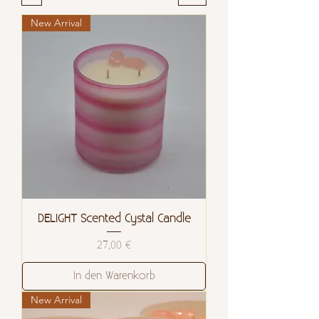
New Arrival
DELIGHT Scented Cystal Candle
Preis
27,00 €
In den Warenkorb
New Arrival