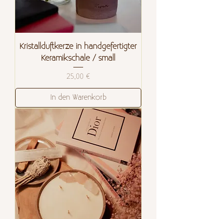
Kristallduftkerze in handgefertigter
Keramikschale / small
Preis
25,00 €
In den Warenkorb