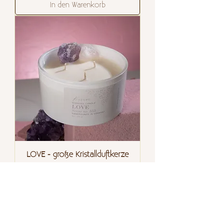
In den Warenkorb
LOVE - große Kristallduftkerze
Preis
32,00 €
In den Warenkorb