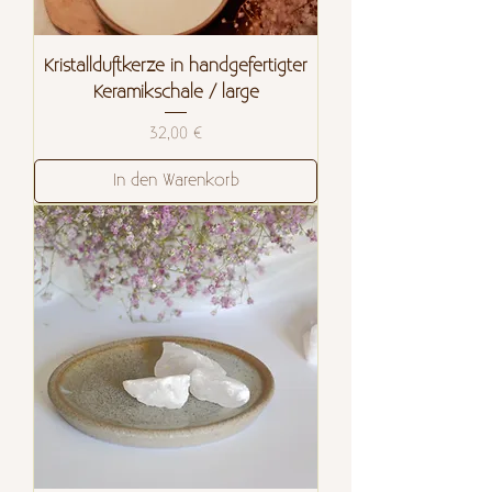
Kristallduftkerze in handgefertigter
Keramikschale / large
Preis
32,00 €
In den Warenkorb