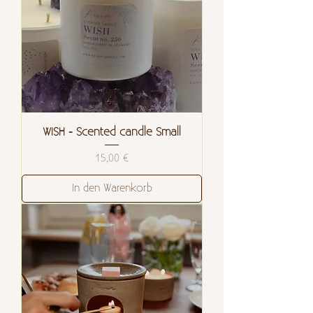
WISH - Scented candle Small
Preis
15,00 €
In den Warenkorb