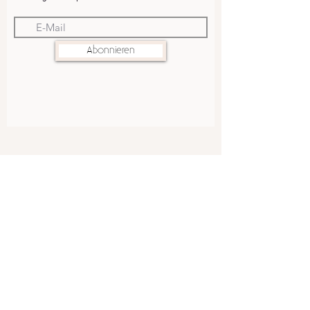
Abonnieren
AGB
WIDERRUFSRECHT
ZAHLUNG UND VERSAND
DATENSCHUTZ