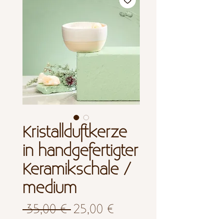
Kristallduftkerze
in handgefertigter
Keramikschale /
medium
Standardpreis
Sale-
 35,00 € 
25,00 €