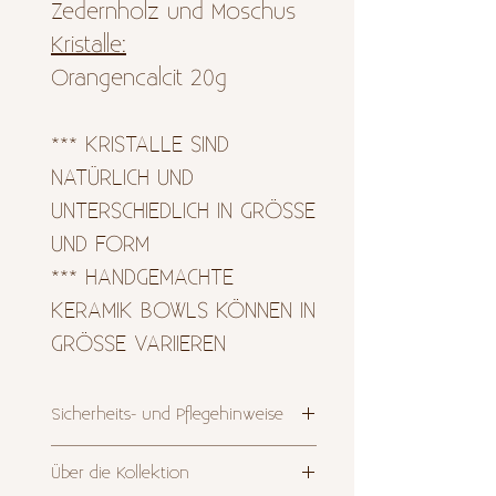
Zedernholz und Moschus
Kristalle:
Orangencalcit 20g
*** KRISTALLE SIND
NATÜRLICH UND
UNTERSCHIEDLICH IN GRÖSSE
UND FORM
*** HANDGEMACHTE
KERAMIK BOWLS KÖNNEN IN
GRÖSSE VARIIEREN
Sicherheits- und Pflegehinweise
1. Nach dem Anzünden der Kerze
Über die Kollektion
wächst die Flamme langsam und