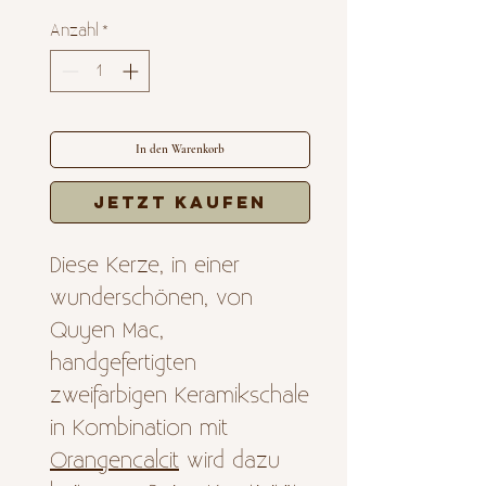
Preis
Anzahl
*
In den Warenkorb
Jetzt kaufen
Diese Kerze, in einer
wunderschönen, von
Quyen Mac,
handgefertigten
zweifarbigen Keramikschale
in Kombination mit
Orangencalcit
wird dazu